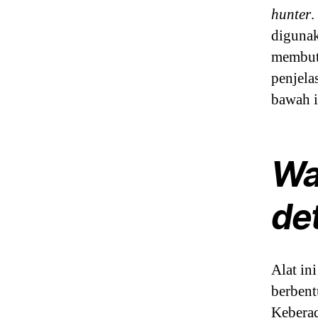
hunter
.
digunak
membutu
penjela
bawah i
Wa
de
Alat in
berbent
Keberad