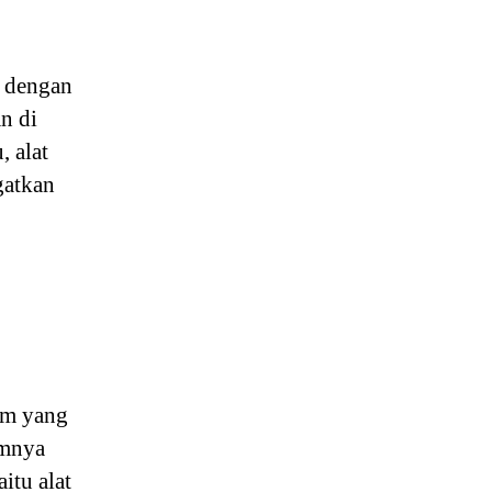
i dengan
n di
, alat
gatkan
gam yang
amnya
itu alat