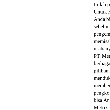
Itulah 
Untuk A
Anda bi
sebelum
pengem
memisah
usahany
PT. Met
berbaga
pilihan
menduku
memberi
pengkod
bisa An
Metrix 