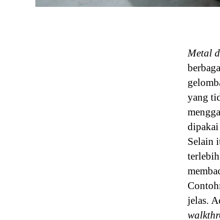
Metal d
berbaga
gelomba
yang ti
menggan
dipakai
Selain 
terlebi
membaca
Contohn
jelas. A
walkthr