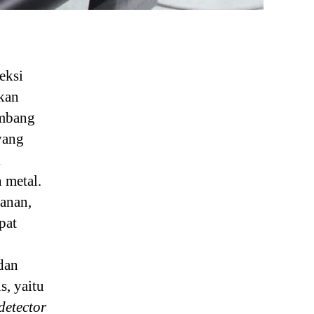
eksi
akan
ombang
yang
i
 metal.
manan,
pat
dan
s, yaitu
detector