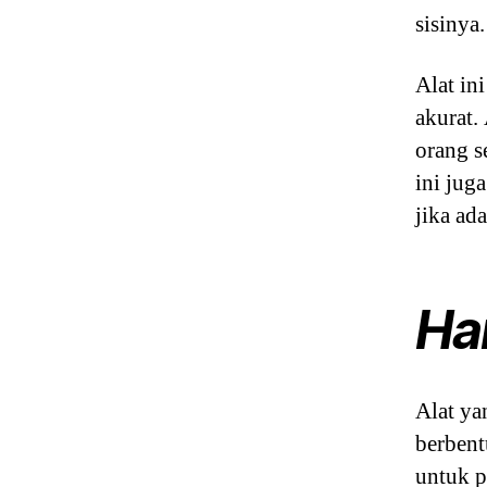
sisinya.
Alat in
akurat.
orang se
ini jug
jika ad
Ha
Alat ya
berbent
untuk p