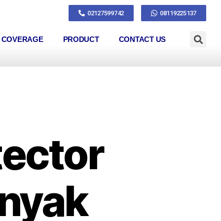
02127599742
08119225137
S COVERAGE
PRODUCT
CONTACT US
tector
anyak