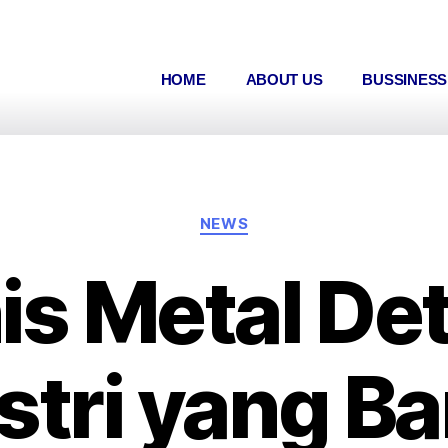
HOME
ABOUT US
BUSSINES
NEWS
is Metal De
stri yang B