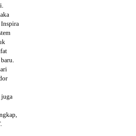
i.
maka
 Inspira
stem
uk
fat
 baru.
ari
dor
 juga
engkap,
.