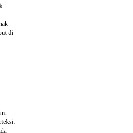
ak
mak
but di
ini
teksi.
ada