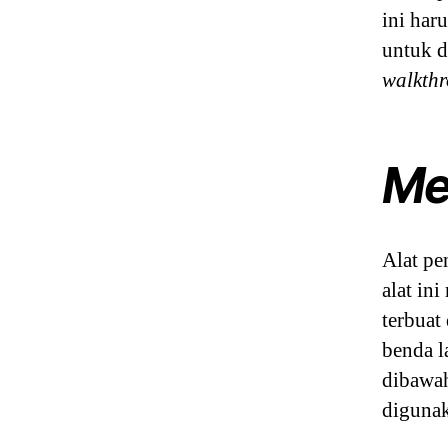
ini har
untuk d
walkthr
Me
Alat pe
alat in
terbuat
benda l
dibawah
digunak